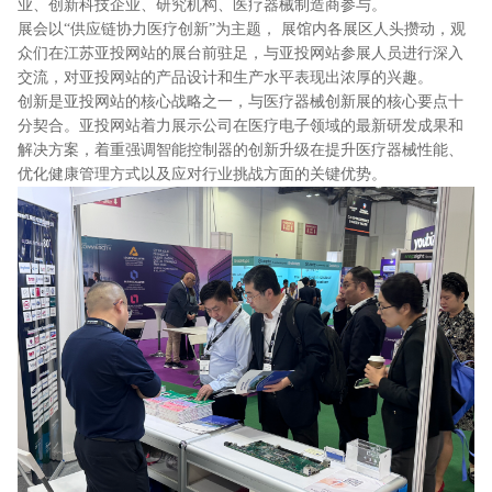
业、创新科技企业、研究机构、医疗器械制造商参与。
展会以“供应链协力医疗创新”为主题， 展馆内各展区人头攒动，观
众们在江苏亚投网站的展台前驻足，与亚投网站参展人员进行深入
交流，对亚投网站的产品设计和生产水平表现出浓厚的兴趣。
创新是亚投网站的核心战略之一，与医疗器械创新展的核心要点十
分契合。亚投网站着力展示公司在医疗电子领域的最新研发成果和
解决方案，着重强调智能控制器的创新升级在提升医疗器械性能、
优化健康管理方式以及应对行业挑战方面的关键优势。