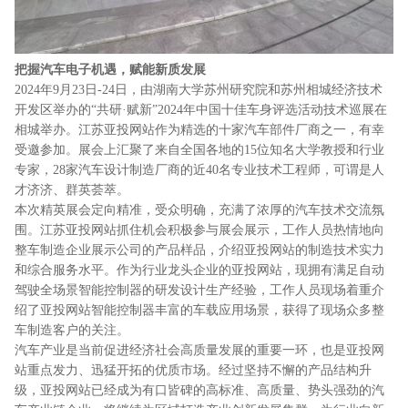
把握汽车电子机遇，赋能新质发展
2024年9月23日-24日，由湖南大学苏州研究院和苏州相城经济技术
开发区举办的“共研·赋新”2024年中国十佳车身评选活动技术巡展在
相城举办。江苏亚投网站作为精选的十家汽车部件厂商之一，有幸
受邀参加。展会上汇聚了来自全国各地的15位知名大学教授和行业
专家，28家汽车设计制造厂商的近40名专业技术工程师，可谓是人
才济济、群英荟萃。
本次精英展会定向精准，受众明确，充满了浓厚的汽车技术交流氛
围。江苏亚投网站抓住机会积极参与展会展示，工作人员热情地向
整车制造企业展示公司的产品样品，介绍亚投网站的制造技术实力
和综合服务水平。作为行业龙头企业的亚投网站，现拥有满足自动
驾驶全场景智能控制器的研发设计生产经验，工作人员现场着重介
绍了亚投网站智能控制器丰富的车载应用场景，获得了现场众多整
车制造客户的关注。
汽车产业是当前促进经济社会高质量发展的重要一环，也是亚投网
站重点发力、迅猛开拓的优质市场。经过坚持不懈的产品结构升
级，亚投网站已经成为有口皆碑的高标准、高质量、势头强劲的汽