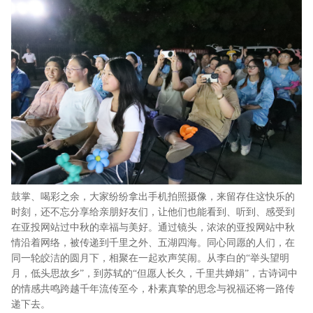
鼓掌、喝彩之余，大家纷纷拿出手机拍照摄像，来留存住这快乐的
时刻，还不忘分享给亲朋好友们，让他们也能看到、听到、感受到
在亚投网站过中秋的幸福与美好。通过镜头，浓浓的亚投网站中秋
情沿着网络，被传递到千里之外、五湖四海。同心同愿的人们，在
同一轮皎洁的圆月下，相聚在一起欢声笑闹。从李白的“举头望明
月，低头思故乡”，到苏轼的“但愿人长久，千里共婵娟”，古诗词中
的情感共鸣跨越千年流传至今，朴素真挚的思念与祝福还将一路传
递下去。