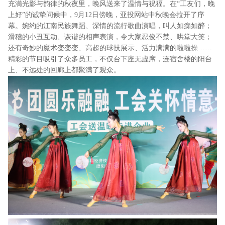
充满光影与韵律的秋夜里，晚风送来了温情与祝福。在“工友们，晚
上好”的诚挚问候中，9月12日傍晚，亚投网站中秋晚会拉开了序
幕。婉约的江南民族舞蹈、深情的流行歌曲演唱，叫人如痴如醉；
滑稽的小丑互动、诙谐的相声表演，令大家忍俊不禁、哄堂大笑；
还有奇妙的魔术变变变、高超的球技展示、活力满满的啦啦操……
精彩的节目吸引了众多员工，不仅台下座无虚席，连宿舍楼的阳台
上、不远处的回廊上都聚满了观众。