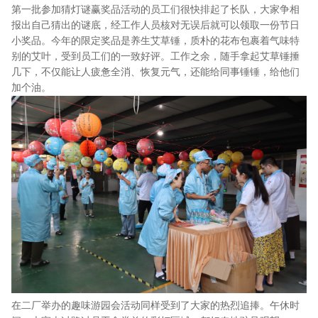
第一批参加猜灯谜赢奖品活动的员工们很快排起了长队，大家争相
报出自己猜出的谜底，经工作人员核对无误后就可以领取一份节日
小奖品。今年的限定奖品是养生艾草锤，质朴的花布包裹着气味特
别的艾叶，受到员工们的一致好评。工作之余，随手拿起艾草锤捶
几下，不仅能让人疲惫全消、恢复元气，还能给同事锤锤，给他们
加个油。
在二厂举办的趣味游园会活动同样受到了大家的热烈追捧。午休时