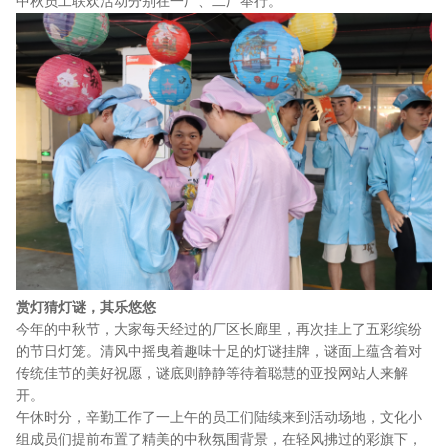
中秋员工联欢活动分别在一厂、二厂举行。
赏灯猜灯谜，其乐悠悠
今年的中秋节，大家每天经过的厂区长廊里，再次挂上了五彩缤纷
的节日灯笼。清风中摇曳着趣味十足的灯谜挂牌，谜面上蕴含着对
传统佳节的美好祝愿，谜底则静静等待着聪慧的亚投网站人来解
开。
午休时分，辛勤工作了一上午的员工们陆续来到活动场地，文化小
组成员们提前布置了精美的中秋氛围背景，在轻风拂过的彩旗下，