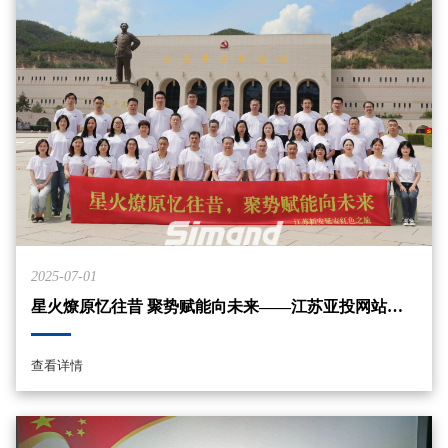
2025-07-01
星火燎原忆往昔 聚势赋能向未来——江苏亚投网站干部&党员主题培训活动
查看详情