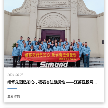
2024-06-25
缅怀先烈忆初心，砥砺奋进强党性 ——江苏亚投网站主题党日活动
查看详情