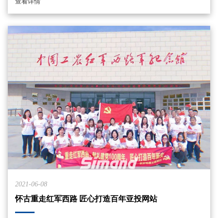
查看详情
2021-06-08
怀古重走红军西路 匠心打造百年亚投网站