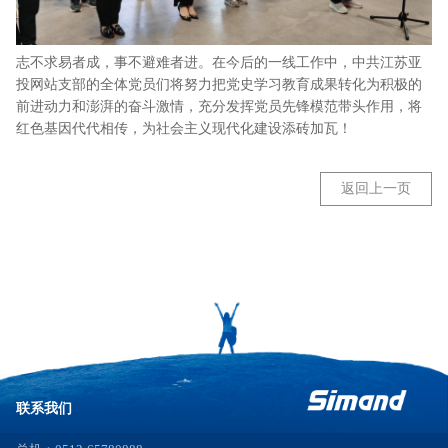
志不求易者成，事不避难者进。在今后的一线工作中，中共江苏亚
投网站支部的全体党员们将努力把党史学习教育成果转化为积极的
前进动力和澎湃的奋斗激情，充分发挥党员先锋模范带头作用，将
红色基因代代相传，为社会主义现代化建设添砖加瓦！
返回上一页
联系我们