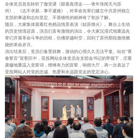
全体党员首先聆听了微党课《跟着真理走——青年张闻天与苏
州》、《志不求易，事不避难》，对革命先辈们建立中共苏州独立
支部的事迹和志向坚定、不畏牺牲的精神有了初步了解。
随后，大家集体观看红色精品情景表演《姑苏烽火》。舞台上生动
的历史情境还原，演员们富有激情的演出，令大家沉浸式地重温先
辈们开展革命斗争的历程，仿佛穿越时空，回到了苏州那段激情燃
烧的革命岁月。
演出结束后，党员们备受鼓舞，激动的心情久久无法平复。站在“青
春誓言”宣誓区中，亚投网站全体党员在支部金书记的带领下，庄重
肃穆地重温入党誓词，铿锵有力的宣誓，响彻大厅，再一次表达了
亚投网站人对党的忠诚、热爱和永远跟党走的坚定决心。