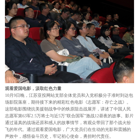
观看爱国电影，汲取红色力量
10月9日晚，江苏亚投网站支部全体党员和入党积极分子准时到达包
场影院落座，期待接下来的精彩红色电影《志愿军：存亡之战》。
这部电影围绕抗美援朝战争中的铁原阻击战展开，讲述了中国人民
志愿军第63军2.5万将士与近5万“联合国军”激战12昼夜的故事。影片
通过逼真的战场还原和感人的故事情节，将观众带回了那个战火纷
飞的年代。通过观看爱国电影，广大党员们在生动的光影和震撼的
声效中，感悟奋斗历史，牢记初心使命，勇担时代责任。