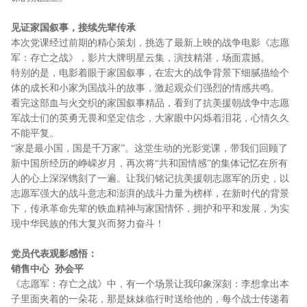
见证家国叙事，接续先辈传承
本次党课经过前期的精心策划，挑选了最新上映的战争电影《志愿
军：存亡之战》，影片大牌明星云集，演技精湛，场面震撼。
特别的是，电影着眼于家国叙事，在宏大的战争背景下细腻描绘个
体的成长和小家为国战斗的故事，激起观众们强烈的情感共鸣。
看完这部血与火交织的家国叙事精品，看到了抗美援朝战争中志愿
军战士们的英勇无畏和坚定信念，大家眼中闪烁着泪花，心情久久
不能平复。
“家是最小国，国是千万家”。这堂生动的光影党课，带我们回顾了
新中国所经历的峥嵘岁月，再次将“共和国情感”的集体记忆在所有
人的心上深深镌刻了一遍。让我们铭记抗美援朝志愿军的历史，以
志愿军强大的战斗意志和澎湃的战斗力量为榜样，在新时代的背景
下，传承革命先辈的铁血精神与家国情怀，拥护和平和发展，为实
现中华民族的伟大复兴而努力奋斗！
党员代表观影感悟：
销售中心 孙会平
《志愿军：存亡之战》中，有一个场景让我印象深刻：李想拿出本
子里面夹着的一朵花，那是妹妹临行时送给他的，每个战士传递着